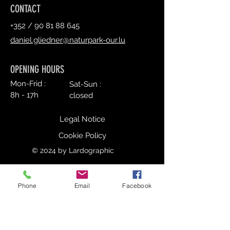
CONTACT
+352 /
90 81 88 645
daniel.gliedner@naturpark-our.lu
OPENING HOURS
Mon-Frid :
Sat-Sun :
8h - 17h
closed
Legal Notice
Cookie Policy
© 2024 by Lardographic
Phone
Email
Facebook