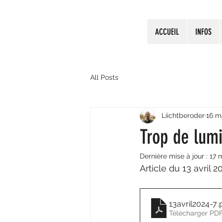
ACCUEIL
INFOS
All Posts
Liichtberoder
16 m
Trop de lumi
Dernière mise à jour :
17 
Article du 13 avril
13avril2024-7
.
Télécharger PD