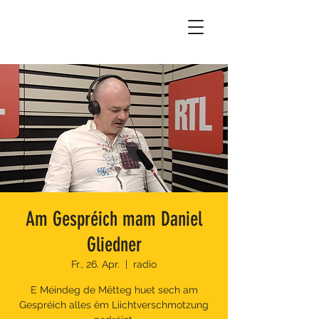
Am Gespréich mam Daniel
Gliedner
Fr., 26. Apr.
  |  
radio
E Méindeg de Mëtteg huet sech am
Gespréich alles ëm Liichtverschmotzung