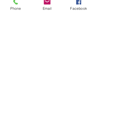
© 2024 by Lardographic
Phone
Email
Facebook
Schicken